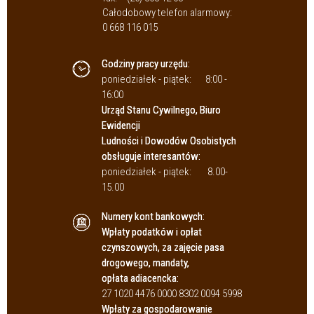
Całodobowy telefon alarmowy:
0 668 116 015
Godziny pracy urzędu:
poniedziałek - piątek:
8:00 -
16:00
Urząd Stanu Cywilnego, Biuro
Ewidencji
Ludności i Dowodów Osobistych
obsługuje interesantów:
poniedziałek - piątek:
8.00-
15.00
Numery kont bankowych:
Wpłaty podatków i opłat
czynszowych, za zajęcie pasa
drogowego, mandaty,
opłata adiacencka:
27 1020 4476 0000 8302 0094 5998
Wpłaty za gospodarowanie