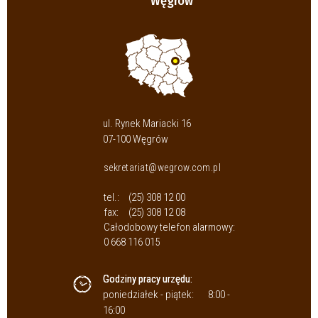
Węgrów
ul. Rynek Mariacki 16
07-100 Węgrów
sekretariat@wegrow.com.pl
tel.:
(25) 308 12 00
fax:
(25) 308 12 08
Całodobowy telefon alarmowy:
0 668 116 015
Godziny pracy urzędu:
poniedziałek - piątek:
8:00 -
16:00