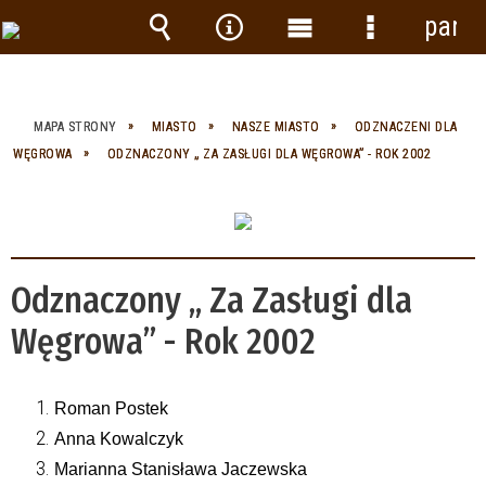
panel
Wyszukiwarka
Narzędzia
Menu
Menu
główne
szczegółow
MAPA STRONY
MIASTO
NASZE MIASTO
ODZNACZENI DLA
WĘGROWA
ODZNACZONY „ ZA ZASŁUGI DLA WĘGROWA” - ROK 2002
Odznaczony „ Za Zasługi dla
Węgrowa” - Rok 2002
Roman Postek
Anna Kowalczyk
Marianna Stanisława Jaczewska